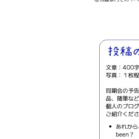
文章：400
写真：１枚
同期会の予
品、随筆な
個人のブロ
ご紹介くだ
あれからど
been？