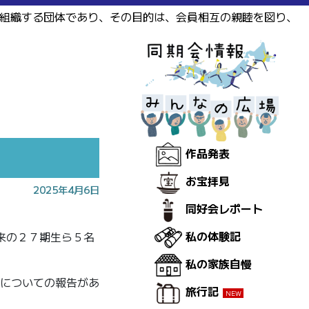
で組織する団体であり、その目的は、会員相互の親睦を図り、
作品発表
お宝拝見
2025年4月6日
同好会レポート
私の体験記
来の２７期生ら５名
私の家族自慢
についての報告があ
旅行記