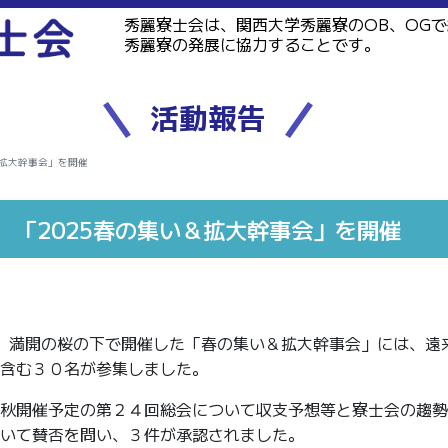
秀麗寮士会は、関西大学秀麗寮のOB、OG
秀麗寮の発展に協力することです。
活動報告
＆拡大幹事会」を開催
「2025春の集い＆拡大幹事会」を開催
日）満開の桜の下で開催した「春の集い＆拡大幹事会」には、遠
含む３０名が参集しました。
秋開催予定の第２４回総会について収支予想等と寮士会の趨勢
いて賛否を問い、３件が承認されました。