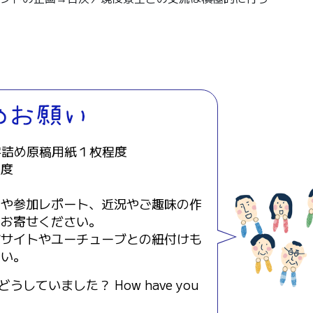
字詰め原稿用紙１枚程度
程度
告や参加レポート、近況やご趣味の作
どお寄せください。
グサイトやユーチューブとの紐付けも
さい。
うしていました？ How have you