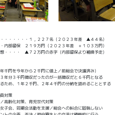
・・・・・・・１，２２７名（２０２３年差 ▲４４名）
・内部留保 ２１９万円（２０２３年差 ＋１０３万円）
想・・・・ ▲７２万円の赤字（内部留保より補填予定）
年千円を今年から２千円に値上／前総会で決議済み）
３年分３千円徴収だったのが一括徴収だと６千円となる
るため、１年２千円、２年４千円の分納を認めることとする
員対策
／高齢化対策、育児世代対策
女子会、同期会活動を支援／総会への糾合に固執しない
ントの企画→否決／現役寮生との交流は積極的に行う