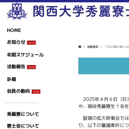
HOME
お知らせ
活動報告
「2025春の集い
年間スケジュール
活動報告
訃報
会員の動向
2025年４月６日（
や、現役秀麗寮生１名を
秀麗寮について
冒頭の拡大幹事会では
り、以下の審議案件につ
寮士会について