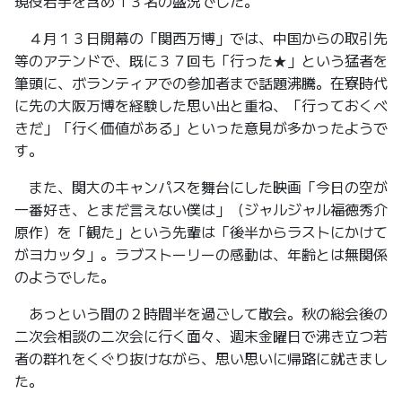
現役若手を含め１３名の盛況でした。
４月１３日開幕の「関西万博」では、中国からの取引先
等のアテンドで、既に３７回も「行った★」という猛者を
筆頭に、ボランティアでの参加者まで話題沸騰。在寮時代
に先の大阪万博を経験した思い出と重ね、「行っておくべ
きだ」「行く価値がある」といった意見が多かったようで
す。
また、関大のキャンパスを舞台にした映画「今日の空が
一番好き、とまだ言えない僕は」（ジャルジャル福徳秀介
原作）を「観た」という先輩は「後半からラストにかけて
がヨカッタ」。ラブストーリーの感動は、年齢とは無関係
のようでした。
あっという間の２時間半を過ごして散会。秋の総会後の
二次会相談の二次会に行く面々、週末金曜日で沸き立つ若
者の群れをくぐり抜けながら、思い思いに帰路に就きまし
た。