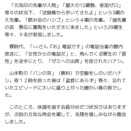
「元気印の先輩が入院」「最大の12期勢、参加ゼロ」
等々の状況下、「淀屋橋から歩いてきたよ」という3期の
大先輩。「飲み会のハシゴ」という４期の先輩。「諸先輩
の武 勇伝に薫陶をいただきに来ました」という29期生
等々、９名が参加しました。
寮時代、「○○さん『お』電話です」の電話当番の館内
放送に、「女性からの電話だ」と、飛んでくる寮生の「習
性」を逆手にとり、「ゼミへの出席」を促されたハナシ。
山手町の「パンの耳」（無料）で空腹をしのいだハナ
シ。夜１２時を回った後は「盗食にあらず」等々、忘れて
いたエピソードに大いに盛り上がった暖かい春の夜でし
た。
このところ、体調を崩す会員がめだつ状況ではあります
が、次回の元気な再会を期して、名残を惜しみながら散会
しました。